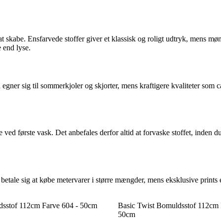
 skabe. Ensfarvede stoffer giver et klassisk og roligt udtryk, mens møn
 end lyse.
egner sig til sommerkjoler og skjorter, mens kraftigere kvaliteter som can
ed første vask. Det anbefales derfor altid at forvaske stoffet, inden d
 betale sig at købe metervarer i større mængder, mens eksklusive prints e
sstof 112cm Farve 604 - 50cm
Basic Twist Bomuldsstof 112cm 
50cm