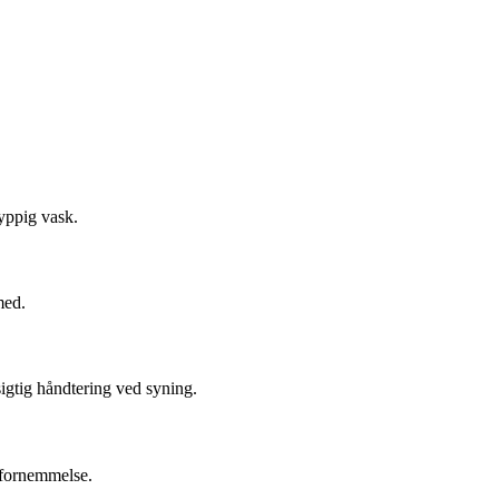
hyppig vask.
med.
sigtig håndtering ved syning.
l fornemmelse.