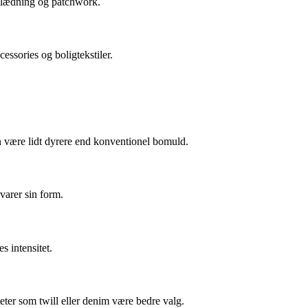
eklædning og patchwork.
essories og boligtekstiler.
n være lidt dyrere end konventionel bomuld.
varer sin form.
 intensitet.
iteter som twill eller denim være bedre valg.