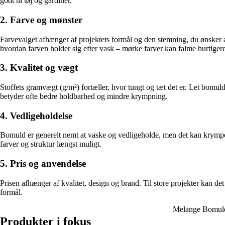
godt til tøj og gardiner.
2. Farve og mønster
Farvevalget afhænger af projektets formål og den stemning, du ønsker at
hvordan farven holder sig efter vask – mørke farver kan falme hurtigere
3. Kvalitet og vægt
Stoffets gramvægt (g/m²) fortæller, hvor tungt og tæt det er. Let bomuld 
betyder ofte bedre holdbarhed og mindre krympning.
4. Vedligeholdelse
Bomuld er generelt nemt at vaske og vedligeholde, men det kan krympe v
farver og struktur længst muligt.
5. Pris og anvendelse
Prisen afhænger af kvalitet, design og brand. Til store projekter kan det
formål.
Melange Bomuld
Produkter i fokus