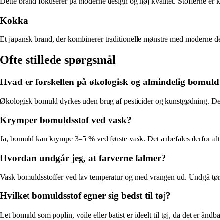
Dette brand fokuserer på moderne design og høj kvalitet. Stofferne er 
Kokka
Et japansk brand, der kombinerer traditionelle mønstre med moderne design
Ofte stillede spørgsmål
Hvad er forskellen på økologisk og almindelig bomuld
Økologisk bomuld dyrkes uden brug af pesticider og kunstgødning. Det 
Krymper bomuldsstof ved vask?
Ja, bomuld kan krympe 3–5 % ved første vask. Det anbefales derfor altid
Hvordan undgår jeg, at farverne falmer?
Vask bomuldsstoffer ved lav temperatur og med vrangen ud. Undgå tørre
Hvilket bomuldsstof egner sig bedst til tøj?
Let bomuld som poplin, voile eller batist er ideelt til tøj, da det er ån