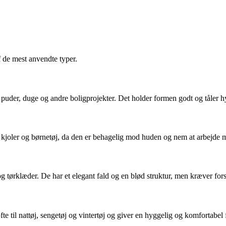
 de mest anvendte typer.
r, puder, duge og andre boligprojekter. Det holder formen godt og tåler 
er, kjoler og børnetøj, da den er behagelig mod huden og nem at arbejde 
 og tørklæder. De har et elegant fald og en blød struktur, men kræver for
te til nattøj, sengetøj og vintertøj og giver en hyggelig og komfortabe