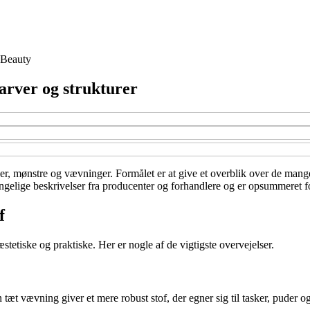
Beauty
farver og strukturer
er, mønstre og vævninger. Formålet er at give et overblik over de mange m
ngelige beskrivelser fra producenter og forhandlere og er opsummeret for
f
æstetiske og praktiske. Her er nogle af de vigtigste overvejelser.
 tæt vævning giver et mere robust stof, der egner sig til tasker, puder og