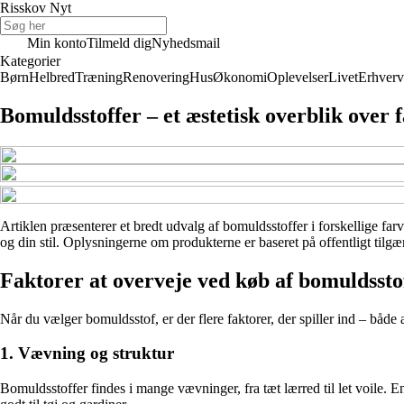
Risskov Nyt
Min konto
Tilmeld dig
Nyhedsmail
Kategorier
Børn
Helbred
Træning
Renovering
Hus
Økonomi
Oplevelser
Livet
Erhverv
Bomuldsstoffer – et æstetisk overblik over 
Artiklen præsenterer et bredt udvalg af bomuldsstoffer i forskellige farv
og din stil. Oplysningerne om produkterne er baseret på offentligt tilgæ
Faktorer at overveje ved køb af bomuldssto
Når du vælger bomuldsstof, er der flere faktorer, der spiller ind – både 
1. Vævning og struktur
Bomuldsstoffer findes i mange vævninger, fra tæt lærred til let voile. En