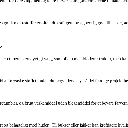
kendt for deres blødhed og klare farver, som gør dem ideelle til både b
. Kokka-stoffer er ofte lidt kraftigere og egner sig godt til tasker, acc
?
er et mere bæredygtigt valg, som ofte har en blødere struktur, men ka
 at forvaske stoffet, inden du begynder at sy, så det færdige projekt be
tumbler, og brug vaskemiddel uden blegemiddel for at bevare farvernes
dbart og behageligt mod huden. Til bukser eller jakker kan kraftigere kval