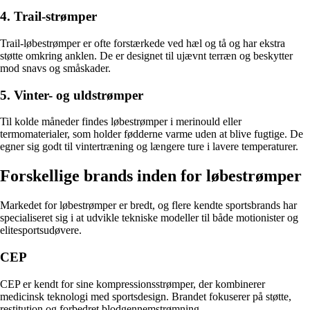
4. Trail-strømper
Trail-løbestrømper er ofte forstærkede ved hæl og tå og har ekstra
støtte omkring anklen. De er designet til ujævnt terræn og beskytter
mod snavs og småskader.
5. Vinter- og uldstrømper
Til kolde måneder findes løbestrømper i merinould eller
termomaterialer, som holder fødderne varme uden at blive fugtige. De
egner sig godt til vintertræning og længere ture i lavere temperaturer.
Forskellige brands inden for løbestrømper
Markedet for løbestrømper er bredt, og flere kendte sportsbrands har
specialiseret sig i at udvikle tekniske modeller til både motionister og
elitesportsudøvere.
CEP
CEP er kendt for sine kompressionsstrømper, der kombinerer
medicinsk teknologi med sportsdesign. Brandet fokuserer på støtte,
restitution og forbedret blodgennemstrømning.