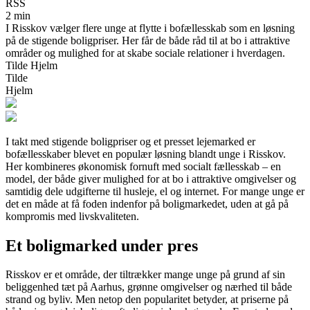
RSS
2 min
I Risskov vælger flere unge at flytte i bofællesskab som en løsning
på de stigende boligpriser. Her får de både råd til at bo i attraktive
områder og mulighed for at skabe sociale relationer i hverdagen.
Tilde Hjelm
Tilde
Hjelm
I takt med stigende boligpriser og et presset lejemarked er
bofællesskaber blevet en populær løsning blandt unge i Risskov.
Her kombineres økonomisk fornuft med socialt fællesskab – en
model, der både giver mulighed for at bo i attraktive omgivelser og
samtidig dele udgifterne til husleje, el og internet. For mange unge er
det en måde at få foden indenfor på boligmarkedet, uden at gå på
kompromis med livskvaliteten.
Et boligmarked under pres
Risskov er et område, der tiltrækker mange unge på grund af sin
beliggenhed tæt på Aarhus, grønne omgivelser og nærhed til både
strand og byliv. Men netop den popularitet betyder, at priserne på