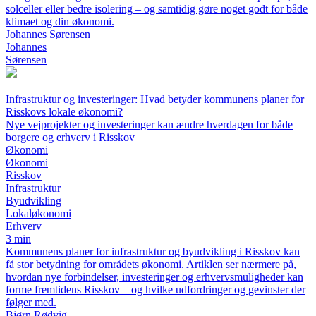
solceller eller bedre isolering – og samtidig gøre noget godt for både
klimaet og din økonomi.
Johannes Sørensen
Johannes
Sørensen
Infrastruktur og investeringer: Hvad betyder kommunens planer for
Risskovs lokale økonomi?
Nye vejprojekter og investeringer kan ændre hverdagen for både
borgere og erhverv i Risskov
Økonomi
Økonomi
Risskov
Infrastruktur
Byudvikling
Lokaløkonomi
Erhverv
3 min
Kommunens planer for infrastruktur og byudvikling i Risskov kan
få stor betydning for områdets økonomi. Artiklen ser nærmere på,
hvordan nye forbindelser, investeringer og erhvervsmuligheder kan
forme fremtidens Risskov – og hvilke udfordringer og gevinster der
følger med.
Bjørn Rødvig