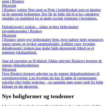
unge i Risskov
Økonomi
I Risskov vælger flere unge at flytte i bofællesskab som en løsning
på de stigende boligpriser. Her får de både råd til at bo i attraktive
områder og mulighed for at skabe sociale relationer i hverdagen.
Deleøkonomi i praksis – sådan styrker fællesskaber
privatøkonomien i Risskov
Økonomi
I Risskov spirer nye fællesskaber frem, hvor naboer deler ressourcer,
sparer penge og styrker sammenholdet. Artiklen viser, hvordan
deleøkonomi i praksis kan skabe både økonomisk frihed og et
grønnere lokalsamfund.
Spar på energien og få tilskud: Sådan udnytter Risskovs borgere de
grønne tilskudsordninger
Økonomi
Flere Risskov-borgere udnytter nu de grønne tilskudsordninger til
energirenovering. Læs hvordan du kan få støtte til varmepumpe,
solceller eller bedre isolering – og samtidig gøre noget godt for både
klimaet og din økonomi.
Nye boligformer og tendenser