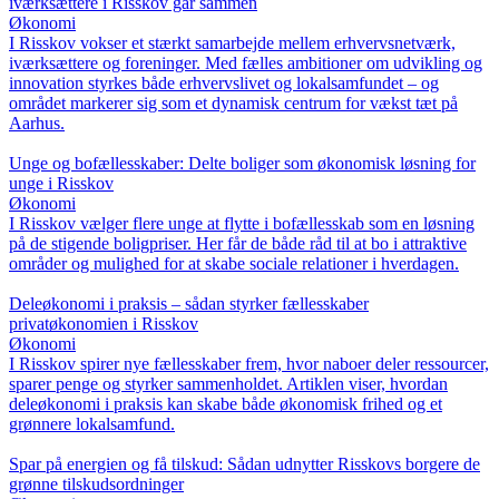
iværksættere i Risskov går sammen
Økonomi
I Risskov vokser et stærkt samarbejde mellem erhvervsnetværk,
iværksættere og foreninger. Med fælles ambitioner om udvikling og
innovation styrkes både erhvervslivet og lokalsamfundet – og
området markerer sig som et dynamisk centrum for vækst tæt på
Aarhus.
Unge og bofællesskaber: Delte boliger som økonomisk løsning for
unge i Risskov
Økonomi
I Risskov vælger flere unge at flytte i bofællesskab som en løsning
på de stigende boligpriser. Her får de både råd til at bo i attraktive
områder og mulighed for at skabe sociale relationer i hverdagen.
Deleøkonomi i praksis – sådan styrker fællesskaber
privatøkonomien i Risskov
Økonomi
I Risskov spirer nye fællesskaber frem, hvor naboer deler ressourcer,
sparer penge og styrker sammenholdet. Artiklen viser, hvordan
deleøkonomi i praksis kan skabe både økonomisk frihed og et
grønnere lokalsamfund.
Spar på energien og få tilskud: Sådan udnytter Risskovs borgere de
grønne tilskudsordninger