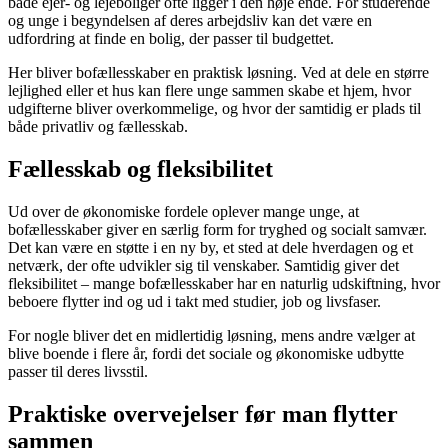
både ejer- og lejeboliger ofte ligger i den høje ende. For studerende
og unge i begyndelsen af deres arbejdsliv kan det være en
udfordring at finde en bolig, der passer til budgettet.
Her bliver bofællesskaber en praktisk løsning. Ved at dele en større
lejlighed eller et hus kan flere unge sammen skabe et hjem, hvor
udgifterne bliver overkommelige, og hvor der samtidig er plads til
både privatliv og fællesskab.
Fællesskab og fleksibilitet
Ud over de økonomiske fordele oplever mange unge, at
bofællesskaber giver en særlig form for tryghed og socialt samvær.
Det kan være en støtte i en ny by, et sted at dele hverdagen og et
netværk, der ofte udvikler sig til venskaber. Samtidig giver det
fleksibilitet – mange bofællesskaber har en naturlig udskiftning, hvor
beboere flytter ind og ud i takt med studier, job og livsfaser.
For nogle bliver det en midlertidig løsning, mens andre vælger at
blive boende i flere år, fordi det sociale og økonomiske udbytte
passer til deres livsstil.
Praktiske overvejelser før man flytter
sammen