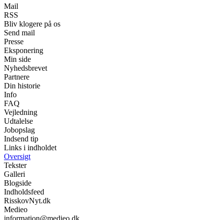
Mail
RSS
Bliv klogere på os
Send mail
Presse
Eksponering
Min side
Nyhedsbrevet
Partnere
Din historie
Info
FAQ
Vejledning
Udtalelse
Jobopslag
Indsend tip
Links i indholdet
Oversigt
Tekster
Galleri
Blogside
Indholdsfeed
RisskovNyt.dk
Medieo
information@medieo.dk