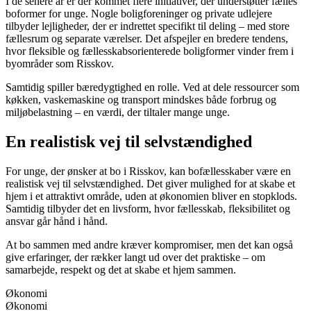
I de senere år er der kommet flere initiativer, der understøtter fælles
boformer for unge. Nogle boligforeninger og private udlejere
tilbyder lejligheder, der er indrettet specifikt til deling – med store
fællesrum og separate værelser. Det afspejler en bredere tendens,
hvor fleksible og fællesskabsorienterede boligformer vinder frem i
byområder som Risskov.
Samtidig spiller bæredygtighed en rolle. Ved at dele ressourcer som
køkken, vaskemaskine og transport mindskes både forbrug og
miljøbelastning – en værdi, der tiltaler mange unge.
En realistisk vej til selvstændighed
For unge, der ønsker at bo i Risskov, kan bofællesskaber være en
realistisk vej til selvstændighed. Det giver mulighed for at skabe et
hjem i et attraktivt område, uden at økonomien bliver en stopklods.
Samtidig tilbyder det en livsform, hvor fællesskab, fleksibilitet og
ansvar går hånd i hånd.
At bo sammen med andre kræver kompromiser, men det kan også
give erfaringer, der rækker langt ud over det praktiske – om
samarbejde, respekt og det at skabe et hjem sammen.
Økonomi
Økonomi