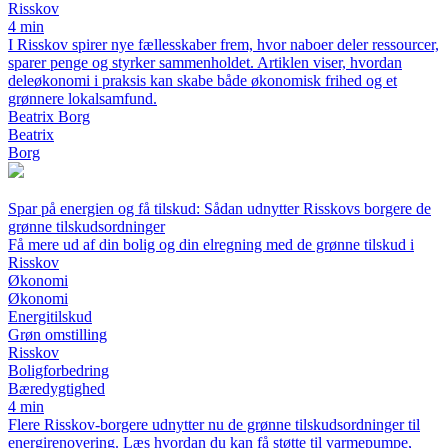
Risskov
4 min
I Risskov spirer nye fællesskaber frem, hvor naboer deler ressourcer,
sparer penge og styrker sammenholdet. Artiklen viser, hvordan
deleøkonomi i praksis kan skabe både økonomisk frihed og et
grønnere lokalsamfund.
Beatrix Borg
Beatrix
Borg
Spar på energien og få tilskud: Sådan udnytter Risskovs borgere de
grønne tilskudsordninger
Få mere ud af din bolig og din elregning med de grønne tilskud i
Risskov
Økonomi
Økonomi
Energitilskud
Grøn omstilling
Risskov
Boligforbedring
Bæredygtighed
4 min
Flere Risskov-borgere udnytter nu de grønne tilskudsordninger til
energirenovering. Læs hvordan du kan få støtte til varmepumpe,