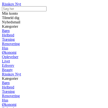
Risskov Nyt
Min konto
Tilmeld dig
Nyhedsmail
Kategorier
Børn
Helbred
Træning
Renovering
Hus
Økonomi
Oplevelser
Livet
Erhverv
Beauty
Risskov Nyt
Kategorier
Børn
Helbred
Træning
Renovering
Hus
Økonomi