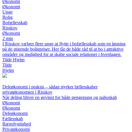
Økonomi
Økonomi
Unge
Bolig
Bofællesskab
Risskov
Økonomi
2 min
I Risskov vælger flere unge at flytte i bofællesskab som en løsning
på de stigende boligpriser. Her får de både råd til at bo i attraktive
områder og mulighed for at skabe sociale relationer i hverdagen.
Tilde Hjelm
Tilde
Hjelm
Deleøkonomi i praksis – sådan styrker fællesskaber
privatøkonomien i Risskov
Når deling bliver en gevinst for både pengepung og naboskab
Økonomi
Økonomi
Deleøkonomi
Fællesskab
Bæredygtighed
Privatøkonomi