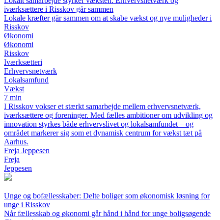
Lokalt samarbejde styrker væksten: Erhvervsnetværk og
iværksættere i Risskov går sammen
Lokale kræfter går sammen om at skabe vækst og nye muligheder i
Risskov
Økonomi
Økonomi
Risskov
Iværksætteri
Erhvervsnetværk
Lokalsamfund
Vækst
7 min
I Risskov vokser et stærkt samarbejde mellem erhvervsnetværk,
iværksættere og foreninger. Med fælles ambitioner om udvikling og
innovation styrkes både erhvervslivet og lokalsamfundet – og
området markerer sig som et dynamisk centrum for vækst tæt på
Aarhus.
Freja Jeppesen
Freja
Jeppesen
Unge og bofællesskaber: Delte boliger som økonomisk løsning for
unge i Risskov
Når fællesskab og økonomi går hånd i hånd for unge boligsøgende