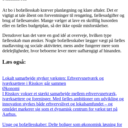
At bo i bofællesskab kræver planlægning og klare aftaler. Det er
vigtigt at tale åbent om forventninger til rengøring, fællesudgifter og
brug af fællesarealer. Mange vælger at lave en skriftlig husorden
eller en fælles budgetplan, så der ikke opstår misforståelser.
Derudover kan det være en god idé at overveje, hvilken type
fællesskab man ønsker. Nogle bofællesskaber lægger vægt på fælles
madlavning og sociale aktiviteter, mens andre fungerer mere som
delelejligheder, hvor beboerne lever mere uafhængigt af hinanden.
Læs også:
Lokalt samarbejde styrker væksten: Erhvervsnetværk og
iværksættere i Risskov går sammen
Økonomi
I Risskov vokser et stærkt samarbejde mellem erhvervsnetværk,
iværksættere og foreninger. Med fælles ambitioner om udvikling og
innovation styrkes både erhvervslivet og lokalsamfundet – og
området markerer sig som et dynamisk centrum for vækst tæt på
Aarhus.
Unge og bofællesskaber: Delte boliger som økonomisk løsning for